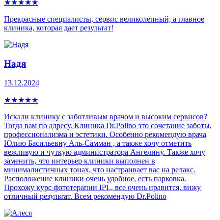
★
★
★
★
★
Прекрасные специалисты, сервис великолепный, а главное
клиника, которая дает результат!
Надя
13.12.2024
★
★
★
★
★
Искали клинику с заботливым врачом и высоким сервисов?
Тогда вам по адресу. Клиника Dr.Polino это сочетание заботы,
профессионализма и эстетики. Особенно рекомендую врача
Юлию Басильевну Аль-Самман , а также хочу отметить
вежливую и чуткую администратора Ангелину. Также хочу
заменить, что интерьер клиники выполнен в
минималистичных тонах, что настраивает вас на релакс.
Расположение клиники очень удобное, есть парковка.
Прохожу курс фототерапии IPL, все очень нравится, вижу
отличный результат. Всем рекомендую Dr.Polino