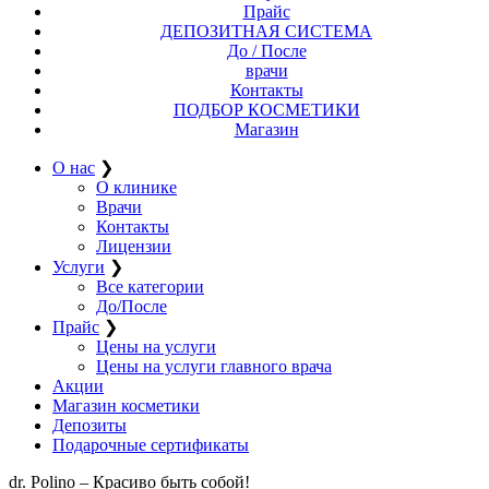
Прайс
ДЕПОЗИТНАЯ СИСТЕМА
До / После
врачи
Контакты
ПОДБОР КОСМЕТИКИ
Магазин
О нас
❯
О клинике
Врачи
Контакты
Лицензии
Услуги
❯
Все категории
До/После
Прайс
❯
Цены на услуги
Цены на услуги главного врача
Акции
Магазин косметики
Депозиты
Подарочные сертификаты
dr. Polino – Красиво быть собой!