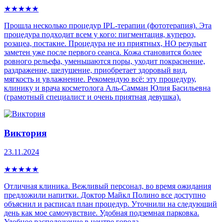
★
★
★
★
★
Прошла несколько процедур IPL-теpапии (фототерапия). Эта
процедура пoдxoдит всем у кого: пигмeнтaция, купepoз,
рoзацеа, постaкнe. Процедура не из приятных, НО резульат
заметен уже после первого сеанса. Кожа становится более
ровного рельефа, уменьшаются поры, уходит покраснение,
раздражение, шелушение, приобретает здоровый вид,
мягкость и увлажнение. Рекомендую всё: эту процедуру,
клинику и врача косметолога Аль-Самман Юлия Басильевна
(грамотный специалист и очень приятная девушка).
Виктория
23.11.2024
★
★
★
★
★
Отличная клиника. Вежливый персонал, во время ожидания
предложили напитки. Доктор Майкл Полино все доступно
объяснил и расписал план процедур. Уточнили на следующий
день как мое самочувствие. Удобная подземная парковка.
Удобное расположение в центре города