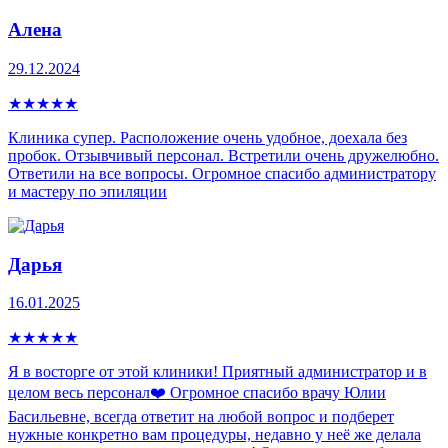
Алена
29.12.2024
★
★
★
★
★
Клиника супер. Расположение очень удобное, доехала без
пробок. Отзывчивый персонал. Встретили очень дружелюбно.
Ответили на все вопросы. Огромное спасибо администратору
и мастеру по эпиляции
Дарья
16.01.2025
★
★
★
★
★
Я в восторге от этой клиники! Приятный администратор и в
целом весь персонал❤️ Огромное спасибо врачу Юлии
Басильевне, всегда ответит на любой вопрос и подберет
нужные конкретно вам процедуры, недавно у неё же делала