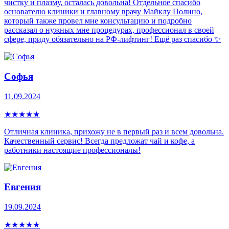
чистку и плазму, осталась довольна! Отдельное спасибо
основателю клиники и главному врачу Майклу Полино,
который также провел мне консультацию и подробно
рассказал о нужных мне процедурах, профессионал в своей
сфере, приду обязательно на РФ-лифтинг! Ещё раз спасибо ✨
Софья
11.09.2024
★
★
★
★
★
Отличная клиника, прихожу не в первый раз и всем довольна.
Качественный сервис! Всегда предложат чай и кофе, а
работники настоящие профессионалы!
Евгения
19.09.2024
★
★
★
★
★