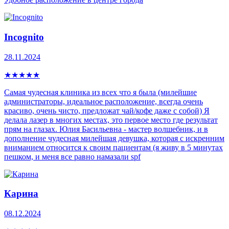
Incognito
28.11.2024
★
★
★
★
★
Самая чудесная клиника из всех что я была (милейшие
администраторы, идеальное расположение, всегда очень
красиво, очень чисто, предложат чай/кофе даже с собой) Я
делала лазер в многих местах, это первое место где результат
прям на глазах. Юлия Басильевна - мастер волшебник, и в
дополнение чудесная милейшая девушка, которая с искренним
вниманием относится к своим пациентам (я живу в 5 минутах
пешком, и меня все равно намазали spf
Карина
08.12.2024