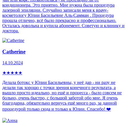
кондиционера. Это приятно. Мне нужна была процедура
лазерной эпиляции. Случайно записали меня к врачу-
косметологу Юлии Басильевне Аль-Самман . Процедура
прошла отлично, всё было прекрасно и профессионально.
Осталась довольна и купила абонемент. Советую и клинику и
доктора.
Catherine
14.10.2024
★
★
★
★
★
Делала ботокс у Юлии Басильевны, у неё дар - ни разу не
делали так хорошо с точки зрения конечного результата, а
вышло просто идеально, но ещё и процесса - было совсем не
больно, очень быстро, с большой заботой обо мне. Я очень
благодарна, обязательно вернусь ещё много раз, за данной
процедурой только сюда и только к Юлии. Спасибо! ❤️