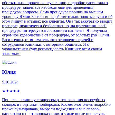
обстоятельно провела консультацию, подробно рассказала о
процедуре, задала все необходимые для проведения
процедуры вопросы. Сама процедура прошла на высшем
уровне, у Юлии Басильевны действительно золотые руки и об
этом пишут в отзывах все клиенты. Она так аккуратно вводит
препарат, практически безболезненно, на протяжении всей
процедуры интересуется состоянием пациента. Я получила
огромное удовольствие от процедуры, от золотых рук Юлии
Басильевны, от внимательного отношения врачей и
сотрудников Клиники, с которыми общалась. Я с
удовольствием буду рекомендовать Клинику всем своим
знакомым.
Юлия
5.10.2024
★
★
★
★
★
Пришла в клинику с запросом разглаживания носогубных
складок и подтяжки подбородка. Косметолог очень подробно
проконсультировала, выбрали подходящий мне способ,
рассказали о противопоказаниях и уходе после процедуры.