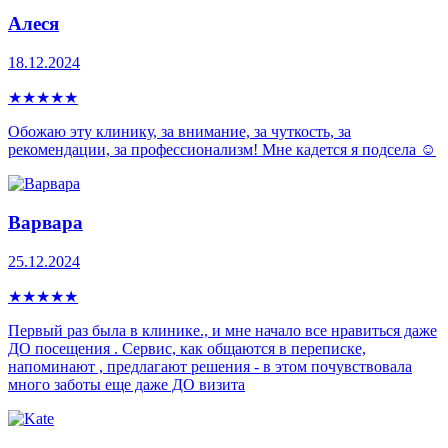
Алеся
18.12.2024
★
★
★
★
★
Обожаю эту клинику, за внимание, за чуткость, за
рекомендации, за профессионализм! Мне кадется я подсела ☺️
Варвара
25.12.2024
★
★
★
★
★
Первый раз была в клинике., и мне начало все нравиться даже
ДО посещения . Сервис, как общаются в переписке,
напоминают , предлагают решения - в этом почувствовала
много заботы еще даже ДО визита