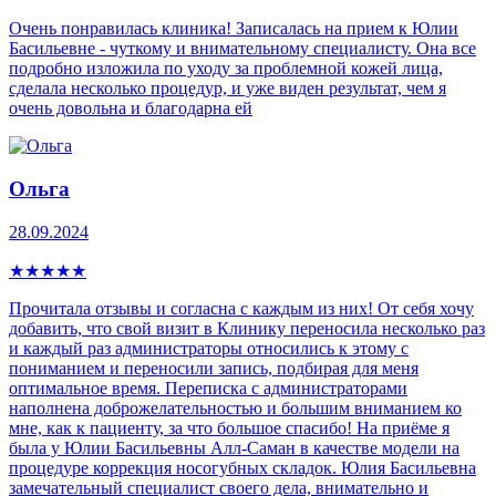
Очень понравилась клиника! Записалась на прием к Юлии
Басильевне - чуткому и внимательному специалисту. Она все
подробно изложила по уходу за проблемной кожей лица,
сделала несколько процедур, и уже виден результат, чем я
очень довольна и благодарна ей
Ольга
28.09.2024
★
★
★
★
★
Прочитала отзывы и согласна с каждым из них! От себя хочу
добавить, что свой визит в Клинику переносила несколько раз
и каждый раз администраторы относились к этому с
пониманием и переносили запись, подбирая для меня
оптимальное время. Переписка с администраторами
наполнена доброжелательностью и большим вниманием ко
мне, как к пациенту, за что большое спасибо! На приёме я
была у Юлии Басильевны Алл-Саман в качестве модели на
процедуре коррекция носогубных складок. Юлия Басильевна
замечательный специалист своего дела, внимательно и