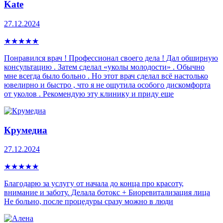
Kate
27.12.2024
★
★
★
★
★
Понравился врач ! Профессионал своего дела ! Дал обширную
консультацию . Затем сделал «уколы молодости» . Обычно
мне всегда было больно . Но этот врач сделал всё настолько
ювелирно и быстро , что я не ощутила особого дискомфорта
от уколов . Рекомендую эту клинику и приду еще
Крумедиа
27.12.2024
★
★
★
★
★
Благодарю за услугу от начала до конца про красоту,
внимание и заботу. Делала ботокс + Биоревитализация лица
Не больно, после процедуры сразу можно в люди