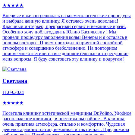
★
★
★
★
★
Впервые в жизни решилась на косметологические процедуры
и выбрала данную клинику. Я осталась очень довольна!
Красивый интерьер, прекрасный сервис и вежливые врачи.
Особенно хочу поблагодарить Юлию Басильевну ! Мы
провели процедуру заполнения кольц Венеры и я осталась в
полном восторге. Прием проходил в приятной спокойной
атмосфере и совершенно безболезненно. На повторном
приеме мне ответили на все дополнительные интересующие
меня вопросы. Я буду советовать эту клинику и подругам!
Светлана
11.09.2024
★
★
★
★
★
Посетила клинику эстетической медицины Dr.Polino. Удобное
расположение клиники , в престижном районе . В клинике
очень приятная атмосфера, стильно и комфортно. Чудесная
девочка-администратор, вежливая и тактичная . Предложила
чай или кофе. Позаботилась - не прохладно ли от