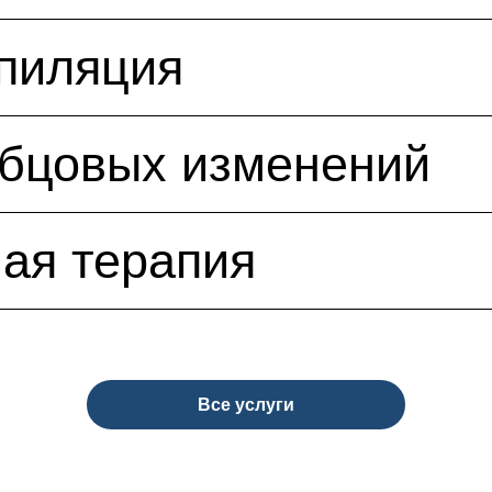
пиляция
убцовых изменений
ая терапия
Все услуги