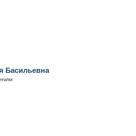
я Басильевна
етолог