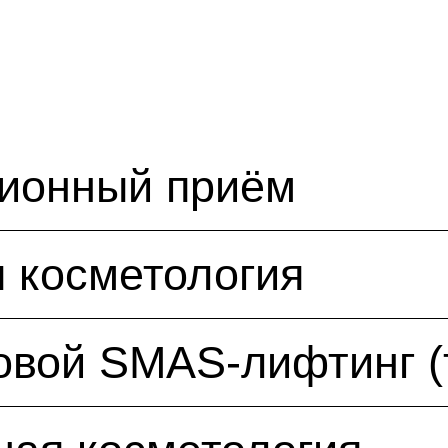
ционный приём
 косметология
овой SMAS-лифтинг (