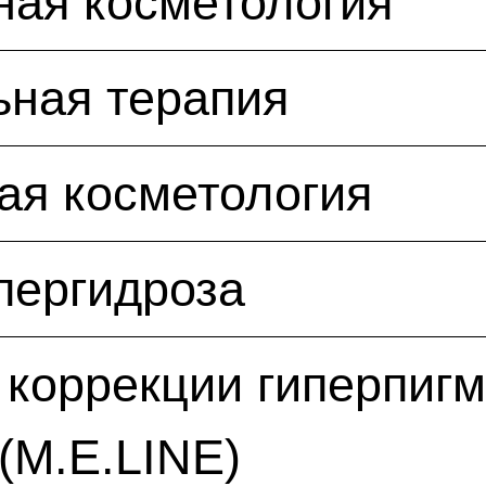
ная косметология
ьная терапия
ая косметология
пергидроза
коррекции гиперпиг
(M.E.LINE)