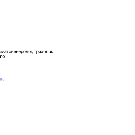
матовенеролог, трихолог.
no".