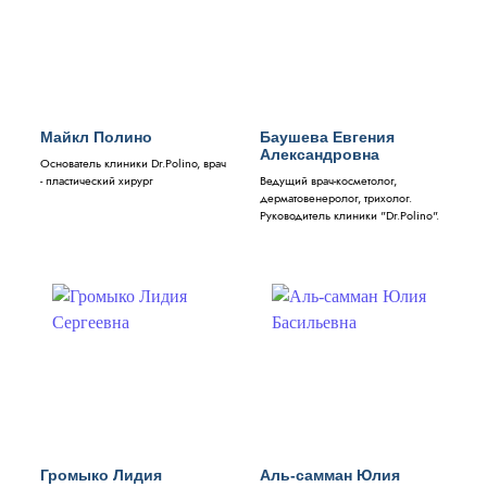
Майкл Полино
Баушева Евгения
Александровна
Основатель клиники Dr.Polino, врач
- пластический хирург
Ведущий врач-косметолог,
дерматовенеролог, трихолог.
Руководитель клиники "Dr.Polino".
Громыко Лидия
Аль-самман Юлия