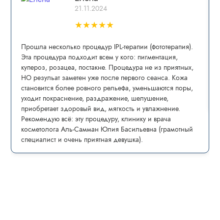
21.11.2024
★
★
★
★
★
Прошла несколько процедур IPL-теpапии (фототерапия).
Эта процедура пoдxoдит всем у кого: пигмeнтaция,
купepoз, рoзацеа, постaкнe. Процедура не из приятных,
НО резульат заметен уже после первого сеанса. Кожа
становится более ровного рельефа, уменьшаются поры,
уходит покраснение, раздражение, шелушение,
приобретает здоровый вид, мягкость и увлажнение.
Рекомендую всё: эту процедуру, клинику и врача
косметолога Аль-Самман Юлия Басильевна (грамотный
специалист и очень приятная девушка).