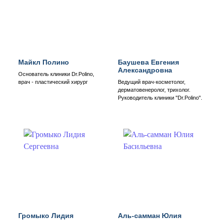
Майкл Полино
Баушева Евгения
Александровна
Основатель клиники Dr.Polino,
врач - пластический хирург
Ведущий врач-косметолог,
дерматовенеролог, трихолог.
Руководитель клиники "Dr.Polino".
Громыко Лидия
Аль-самман Юлия