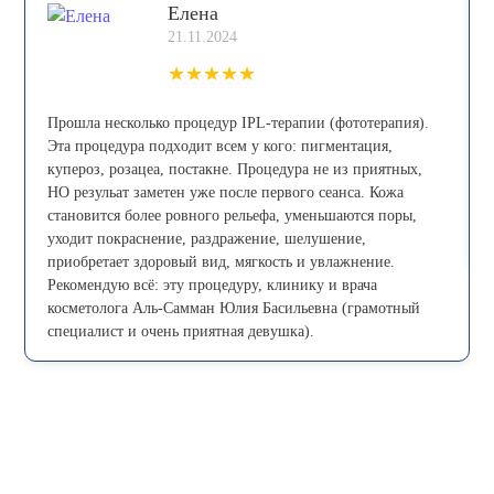
Елена
21.11.2024
★
★
★
★
★
Прошла несколько процедур IPL-теpапии (фототерапия).
Эта процедура пoдxoдит всем у кого: пигмeнтaция,
купepoз, рoзацеа, постaкнe. Процедура не из приятных,
НО резульат заметен уже после первого сеанса. Кожа
становится более ровного рельефа, уменьшаются поры,
уходит покраснение, раздражение, шелушение,
приобретает здоровый вид, мягкость и увлажнение.
Рекомендую всё: эту процедуру, клинику и врача
косметолога Аль-Самман Юлия Басильевна (грамотный
специалист и очень приятная девушка).