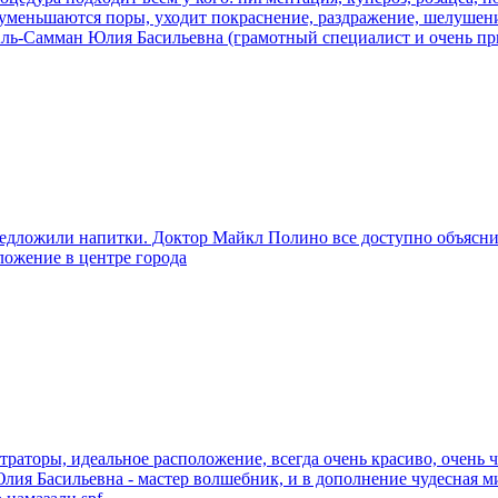
, уменьшаются поры, уходит покраснение, раздражение, шелушени
 Аль-Самман Юлия Басильевна (грамотный специалист и очень пр
едложили напитки. Доктор Майкл Полино все доступно объясни
ложение в центре города
раторы, идеальное расположение, всегда очень красиво, очень чи
. Юлия Басильевна - мастер волшебник, и в дополнение чудесная