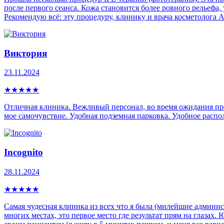
после первого сеанса. Кожа становится более ровного рельефа
Рекомендую всё: эту процедуру, клинику и врача косметолога
Виктория
23.11.2024
★
★
★
★
★
Отличная клиника. Вежливый персонал, во время ожидания пр
мое самочувствие. Удобная подземная парковка. Удобное распо
Incognito
28.11.2024
★
★
★
★
★
Самая чудесная клиника из всех что я была (милейшие админист
многих местах, это первое место где результат прям на глазах