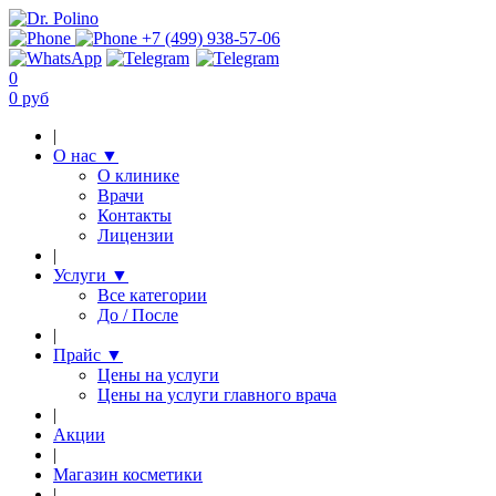
+7 (499) 938-57-06
0
0 руб
|
О нас
▼
О клинике
Врачи
Контакты
Лицензии
|
Услуги
▼
Все категории
До / После
|
Прайс
▼
Цены на услуги
Цены на услуги главного врача
|
Акции
|
Магазин косметики
|