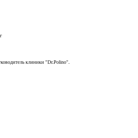
г
уководитель клиники "Dr.Polino".