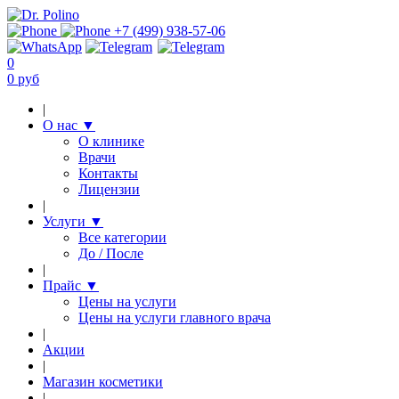
+7 (499) 938-57-06
0
0 руб
|
О нас
▼
О клинике
Врачи
Контакты
Лицензии
|
Услуги
▼
Все категории
До / После
|
Прайс
▼
Цены на услуги
Цены на услуги главного врача
|
Акции
|
Магазин косметики
|