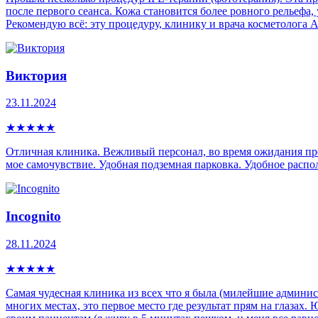
после первого сеанса. Кожа становится более ровного рельефа
Рекомендую всё: эту процедуру, клинику и врача косметолога
Виктория
23.11.2024
★
★
★
★
★
Отличная клиника. Вежливый персонал, во время ожидания пр
мое самочувствие. Удобная подземная парковка. Удобное распо
Incognito
28.11.2024
★
★
★
★
★
Самая чудесная клиника из всех что я была (милейшие админист
многих местах, это первое место где результат прям на глазах