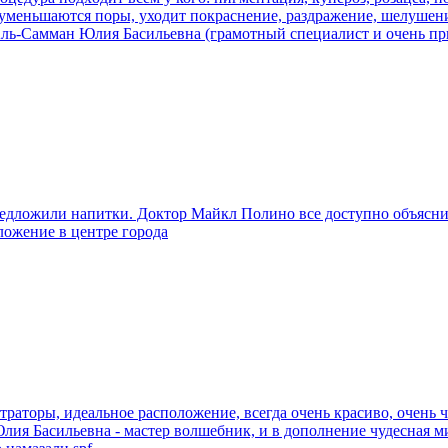
, уменьшаются поры, уходит покраснение, раздражение, шелушени
 Аль-Самман Юлия Басильевна (грамотный специалист и очень пр
едложили напитки. Доктор Майкл Полино все доступно объясни
ложение в центре города
раторы, идеальное расположение, всегда очень красиво, очень чи
. Юлия Басильевна - мастер волшебник, и в дополнение чудесная