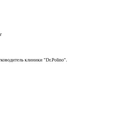
г
уководитель клиники "Dr.Polino".