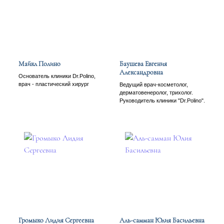
Майкл Полино
Баушева Евгения
Александровна
Основатель клиники Dr.Polino,
врач - пластический хирург
Ведущий врач-косметолог,
дерматовенеролог, трихолог.
Руководитель клиники "Dr.Polino".
Громыко Лидия Сергеевна
Аль-самман Юлия Басильевна