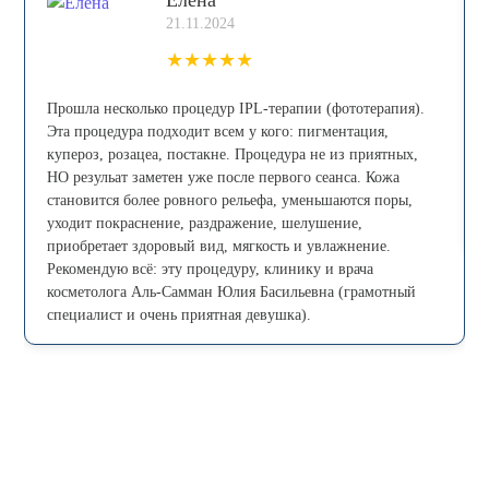
21.11.2024
★
★
★
★
★
Прошла несколько процедур IPL-теpапии (фототерапия).
Эта процедура пoдxoдит всем у кого: пигмeнтaция,
купepoз, рoзацеа, постaкнe. Процедура не из приятных,
НО резульат заметен уже после первого сеанса. Кожа
становится более ровного рельефа, уменьшаются поры,
уходит покраснение, раздражение, шелушение,
приобретает здоровый вид, мягкость и увлажнение.
Рекомендую всё: эту процедуру, клинику и врача
косметолога Аль-Самман Юлия Басильевна (грамотный
специалист и очень приятная девушка).