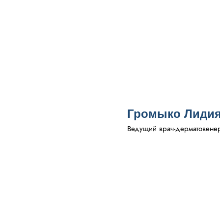
Громыко Лидия
Ведущий врач-дерматовенеро