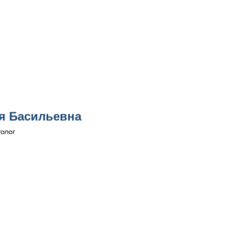
я Басильевна
толог