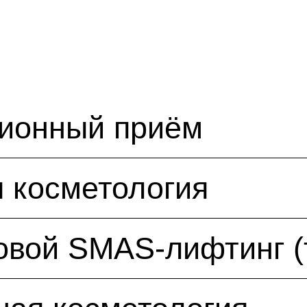
ционный приём
 косметология
овой SMAS-лифтинг (