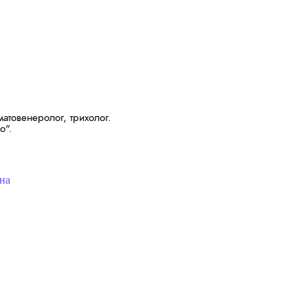
атовенеролог, трихолог.
o".