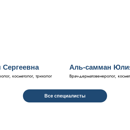
 Сергеевна
Аль-самман Юли
лог, косметолог, трихолог
Врач-дерматовенеролог, косме
Все специалисты