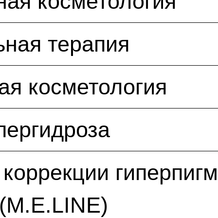
ная косметология
ьная терапия
ая косметология
пергидроза
коррекции гиперпиг
(M.E.LINE)