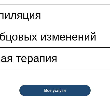
пиляция
убцовых изменений
ая терапия
Все услуги